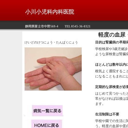
小川小児科内科医院
静岡県富士市中野569-4 TEL 0545-36-0321
軽度の血尿・蛋
目的は腎臓病の早期
けいどのけつにょう・たんぱくにょう
学校検尿や3歳児健
ような尿検査は腎臓
ほとんどは数年以内
根気よく通院するこ
になることもまれに
定期的な尿検査が必
はじめて見つかった
常がなければ以後は
ます。
生活制限は不要
学校や園での生活に
う。軽度の血尿や蛋