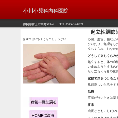
小川小児科内科医院
静岡県富士市中野569-4 TEL 0545-36-0321
起立性調節障
きりつせいちょうせつしょうがい
心臓、血管、腸など
ひいたり、無理をし
立ちくらみ、おなか
どうして立ちくらみ
起立すると、体の血
い止めようとするの
なり立ちくらみや動
家庭で気をつけるこ
規則正しい生活をす
治療
症状が強いときは薬
将来
成長とともにしだい