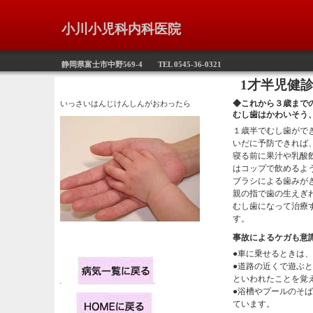
小川小児科内科医院
静岡県富士市中野569-4 TEL 0545-36-0321
1才半児健診が終わ
◆これから３歳まで
いっさいはんじけんしんがおわったら
むし歯はかわいそう
１歳半でむし歯がで
いだに予防できれば
寝る前に果汁や乳酸
はコップで飲めるよ
ブラシによる歯みが
親の指で歯の生えぎ
むし歯になって治療
す。
事故によるケガも意
●車に乗せるときは
●道路の近くで遊ぶ
といわれたことを覚
●浴槽やプールのそ
ています。