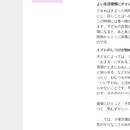
よい生活習慣にチャ
できればきまった時
にし、話しことばへ
この時期には食べ物
ます。子どもの自我
場になると、あとあ
医師からとくに栄養
のです。
トイレのしつけが始
子どもによっては、
「おまる」にすわる
昼寝のときにおねし
と知らせる、などが
ったり、おむつをや
「いい子だね」とほ
らせないことです。
がず、その子のペー
最後にひとこと：子
つく、気むずかしい
……では、３歳児健
気がかりなことがあ