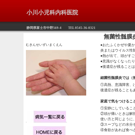
小川小児科内科医院
静岡県富士市中野569-4 TEL 0545-36-0321
無菌性髄膜
むきんせいずいまくえん
●おたふくかぜや夏
炎またはウイルス性
●熱が出て、頭がす
●意識がなくなった
●後遺症が残ること
細菌性髄膜炎では（
①高熱、意識障害、
後遺症が残ることも
家庭で気をつけるこ
①安静にしているこ
②頭が痛いときは解
使い方と同じように
③スープなどの水分
④食欲があれば食べ