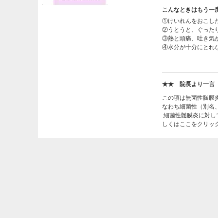
こんなときはもう一
①けいれんをおこし
②うとうと、ぐった
③熱と頭痛、吐き気
④水分が十分にとれ
★★ 院長より一言
この項は無菌性髄膜
なわち細菌性（別名
細菌性髄膜炎に対し
しくはここをクリッ