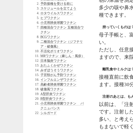
朝の体温を測定
予防接種を受ける前に
多少の咳や鼻
スケジュールを立てよう
ロタウイルスワクチン
種できます。
ヒブワクチン
小児用肺炎球菌ワクチン
持っていくものは
四種混合ワクチン 五種混合ワ
クチン
母子手帳と、
BCGワクチン
い。
二種混合ワクチン（ジフテリ
ア・破傷風）
ただし、任意
不活化ポリオワクチン
MRワクチン（麻しん・風疹）
ますので、来
日本脳炎ワクチン
おたふくかぜワクチン
離乳食やミルクは
みずぼうそうワクチン
子宮頸がん予防ワクチン
接種直前に飲
インフルエンザワクチン
ます。接種30
高齢者肺炎球菌ワクチン
破傷風ワクチン
A型肝炎ワクチン
注射のあとは、もん
B型肝炎ワクチン
小児用肺炎球菌ワクチン バ
以前は、「注
クニュバンス
です。注射し
シルガード
多い、と考え
もまないで軽