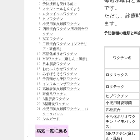
毎週水曜日と
予防接種を受ける前に
です。
スケジュールを立てよう
ロタウイルスワクチン
ただし、診療
ヒブワクチン
ます。
小児用肺炎球菌ワクチン
四種混合ワクチン 五種混合ワ
予防接種の種類と料金
クチン
BCGワクチン
二種混合ワクチン（ジフテリ
ア・破傷風）
不活化ポリオワクチン
ワクチン名
MRワクチン（麻しん・風疹）
日本脳炎ワクチン
おたふくかぜワクチン
みずぼうそうワクチン
ロタリックス
子宮頸がん予防ワクチン
インフルエンザワクチン
ロタテック
高齢者肺炎球菌ワクチン
破傷風ワクチン
ヒブワクチン
A型肝炎ワクチン
小児用肺炎球菌
B型肝炎ワクチン
小児用肺炎球菌ワクチン バ
四種混合
クニュバンス
不活化ポリオワク
シルガード
チン「イモバック
ス」
MRワクチン(麻し
ん・風疹)