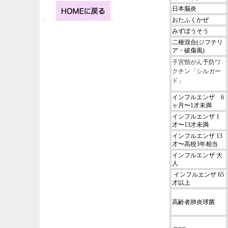
日本脳炎
おたふくかぜ
みずぼうそう
二種混合(ジフテリ
ア・破傷風)
子宮頸がん予防ワ
クチン「シルガー
ド」
インフルエンザ 6
ヶ月〜1才未満
インフルエンザ 1
才〜13才未満
インフルエンザ 13
才〜高校3年相当
インフルエンザ 大
人
インフルエンザ 65
才以上
高齢者肺炎球菌